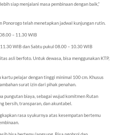
lebih siap menjalani masa pembinaan dengan baik,”
 Ponorogo telah menetapkan jadwal kunjungan rutin.
 08.00 – 11.30 WIB
– 11.30 WIB dan Sabtu pukul 08.00 – 10.30 WIB
tas asli berfoto. Untuk dewasa, bisa menggunakan KTP,
kartu pelajar dengan tinggi minimal 100 cm. Khusus
tambahan surat izin dari pihak penahan.
npa pungutan biaya, sebagai wujud komitmen Rutan
g bersih, transparan, dan akuntabel.
ungkapkan rasa syukurnya atas kesempatan bertemu
embinaan.
asih bisa bertemu langsung. Bisa ngobrol dan