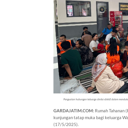
Penguatan hubungan keluarga dinilai efektif dalam menduk
GARDAJATIM.COM:
Rumah Tahanan (R
kunjungan tatap muka bagi keluarga W
(17/5/2025).