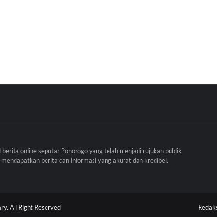
l berita online seputar Ponorogo yang telah menjadi rujukan publik
 mendapatkan berita dan informasi yang akurat dan kredibel.
y. All Right Reserved
Redaks