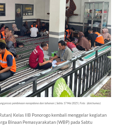
ung proses pembinaan narapidana dan tahanan | Sabtu 17 Mei 2025 | Foto : (dok.humas)
utan) Kelas IIB Ponorogo kembali menggelar kegiatan
arga Binaan Pemasyarakatan (WBP) pada Sabtu