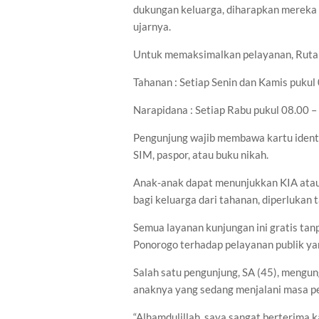
dukungan keluarga, diharapkan mereka 
ujarnya.
Untuk memaksimalkan pelayanan, Rutan
Tahanan : Setiap Senin dan Kamis pukul
Narapidana : Setiap Rabu pukul 08.00 
Pengunjung wajib membawa kartu identi
SIM, paspor, atau buku nikah.
Anak-anak dapat menunjukkan KIA atau 
bagi keluarga dari tahanan, diperlukan 
Semua layanan kunjungan ini gratis ta
Ponorogo terhadap pelayanan publik yan
Salah satu pengunjung, SA (45), meng
anaknya yang sedang menjalani masa p
“Alhamdulillah, saya sangat berterima k