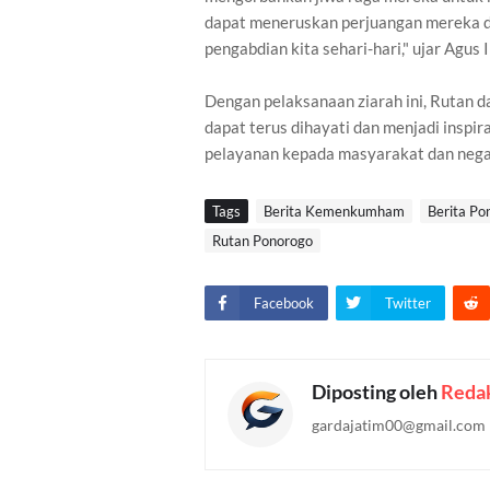
dapat meneruskan perjuangan mereka d
pengabdian kita sehari-hari," ujar Agus 
Dengan pelaksanaan ziarah ini, Rutan
dapat terus dihayati dan menjadi inspi
pelayanan kepada masyarakat dan negar
Tags
Berita Kemenkumham
Berita Po
Rutan Ponorogo
Facebook
Twitter
Diposting oleh
Redak
gardajatim00@gmail.com