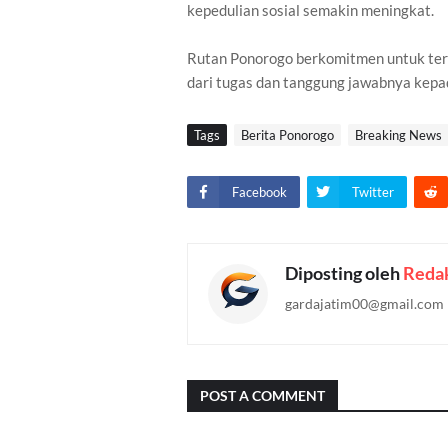
kepedulian sosial semakin meningkat.
Rutan Ponorogo berkomitmen untuk teru
dari tugas dan tanggung jawabnya kepa
Tags
Berita Ponorogo
Breaking News
Facebook
Twitter
Diposting oleh
Redak
gardajatim00@gmail.com
POST A COMMENT