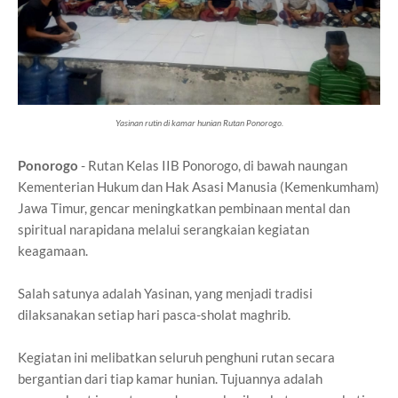
Yasinan rutin di kamar hunian Rutan Ponorogo.
Ponorogo
- Rutan Kelas IIB Ponorogo, di bawah naungan
Kementerian Hukum dan Hak Asasi Manusia (Kemenkumham)
Jawa Timur, gencar meningkatkan pembinaan mental dan
spiritual narapidana melalui serangkaian kegiatan
keagamaan.
Salah satunya adalah Yasinan, yang menjadi tradisi
dilaksanakan setiap hari pasca-sholat maghrib.
Kegiatan ini melibatkan seluruh penghuni rutan secara
bergantian dari tiap kamar hunian. Tujuannya adalah