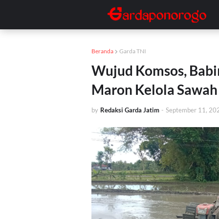
Beranda
Garda TNI
Wujud Komsos, Babi
Maron Kelola Sawah
by
Redaksi Garda Jatim
-
September 11, 20