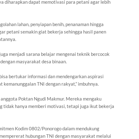
ya diharapkan dapat memotivasi para petani agar lebih
ngolahan lahan, penyiapan benih, penanaman hingga
gar petani semakin giat bekerja sehingga hasil panen
atannya.
juga menjadi sarana belajar mengenai teknik bercocok
dengan masyarakat desa binaan.
bisa bertukar informasi dan mendengarkan aspirasi
at kemanunggalan TNI dengan rakyat,” imbuhnya.
leh anggota Poktan Ngudi Makmur. Mereka mengaku
 tidak hanya memberi motivasi, tetapi juga ikut bekerja
mitmen Kodim 0802/Ponorogo dalam mendukung
s mempererat hubungan TNI dengan masyarakat melalui