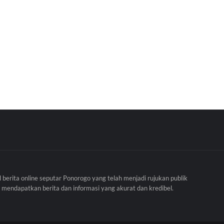
l berita online seputar Ponorogo yang telah menjadi rujukan publik
 mendapatkan berita dan informasi yang akurat dan kredibel.