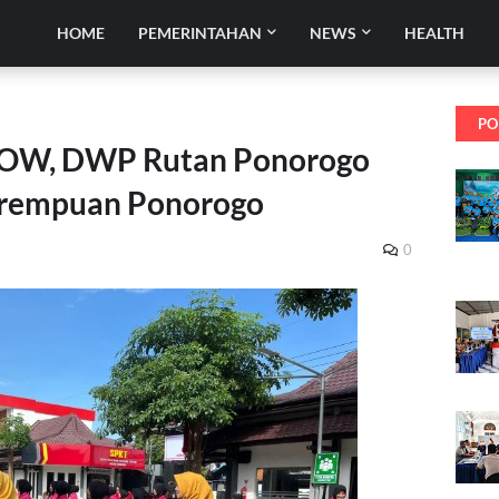
HOME
PEMERINTAHAN
NEWS
HEALTH
PO
GOW, DWP Rutan Ponorogo
erempuan Ponorogo
0