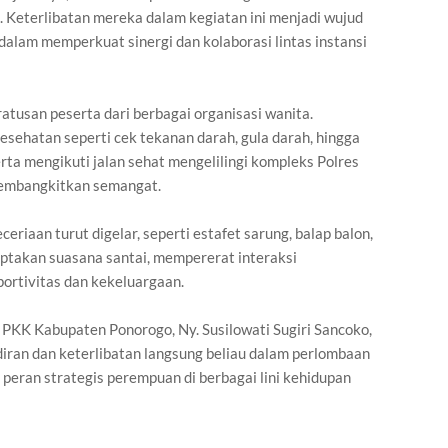
 Keterlibatan mereka dalam kegiatan ini menjadi wujud
dalam memperkuat sinergi dan kolaborasi lintas instansi
atusan peserta dari berbagai organisasi wanita.
sehatan seperti cek tekanan darah, gula darah, hingga
erta mengikuti jalan sehat mengelilingi kompleks Polres
membangkitkan semangat.
riaan turut digelar, seperti estafet sarung, balap balon,
iptakan suasana santai, mempererat interaksi
ortivitas dan kekeluargaan.
P PKK Kabupaten Ponorogo, Ny. Susilowati Sugiri Sancoko,
diran dan keterlibatan langsung beliau dalam perlombaan
peran strategis perempuan di berbagai lini kehidupan