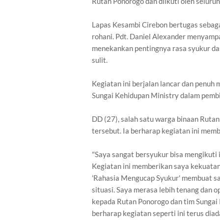
Rutan Ponorogo dan diikuti oleh seluru
Lapas Kesambi Cirebon bertugas sebaga
rohani. Pdt. Daniel Alexander menyam
menekankan pentingnya rasa syukur dal
sulit.
Kegiatan ini berjalan lancar dan penu
Sungai Kehidupan Ministry dalam pembi
DD (27), salah satu warga binaan Rut
tersebut. Ia berharap kegiatan ini me
"Saya sangat bersyukur bisa mengikuti i
Kegiatan ini memberikan saya kekuatan
'Rahasia Mengucap Syukur' membuat saya 
situasi. Saya merasa lebih tenang dan o
kepada Rutan Ponorogo dan tim Sungai 
berharap kegiatan seperti ini terus di