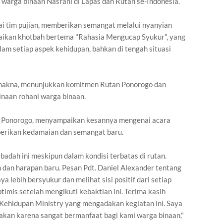
h warga binaan Nasrani di Lapas dan Rutan se-Indonesia.
i tim pujian, memberikan semangat melalui nyanyian
paikan khotbah bertema "Rahasia Mengucap Syukur", yang
am setiap aspek kehidupan, bahkan di tengah situasi
h makna, menunjukkan komitmen Rutan Ponorogo dan
naan rohani warga binaan.
an Ponorogo, menyampaikan kesannya mengenai acara
mberikan kedamaian dan semangat baru.
badah ini meskipun dalam kondisi terbatas di rutan.
 dan harapan baru. Pesan Pdt. Daniel Alexander tentang
lebih bersyukur dan melihat sisi positif dari setiap
ptimis setelah mengikuti kebaktian ini. Terima kasih
Kehidupan Ministry yang mengadakan kegiatan ini. Saya
adakan karena sangat bermanfaat bagi kami warga binaan,"