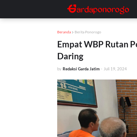
Beranda
Berita Ponorogo
Empat WBP Rutan Po
Daring
by
Redaksi Garda Jatim
-
Juli 19, 2024