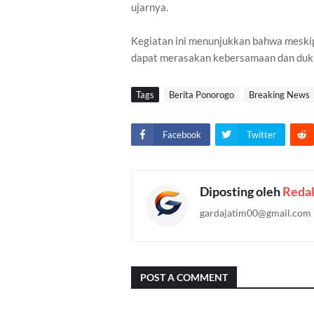
ujarnya.
Kegiatan ini menunjukkan bahwa meskip
dapat merasakan kebersamaan dan dukung
Tags
Berita Ponorogo
Breaking News
Facebook
Twitter
Diposting oleh
Redak
gardajatim00@gmail.com
POST A COMMENT