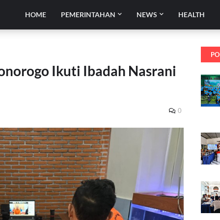
HOME
PEMERINTAHAN
NEWS
HEALTH
PO
norogo Ikuti Ibadah Nasrani
0