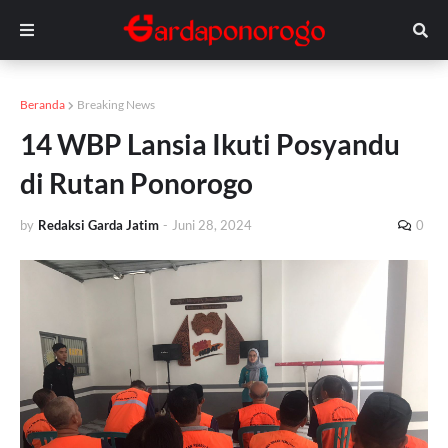
Beranda
Breaking News
14 WBP Lansia Ikuti Posyandu
di Rutan Ponorogo
by
Redaksi Garda Jatim
-
Juni 28, 2024
0